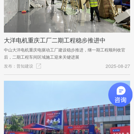
大洋电机重庆工厂二期工程稳步推进中
中山大洋电机重庆电驱动工厂建设稳步推进，继一期工程顺利收官
后，二期工程车间区域施工迎来关键进展
2025-08-27
发布：普知建设