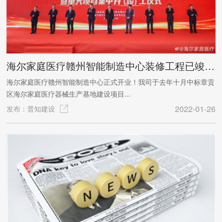
海尔家庭医疗赣州智能制造中心装修工程已竣工
于昨日正式开业
海尔家庭医疗赣州智能制造中心正式开业！我司于去年十月中标章贡
区海尔家庭医疗器械生产基地建设项目...
2022-01-26
发布：普知建设