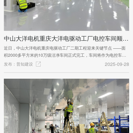
中山大洋电机重庆大洋电驱动工厂电控车间顺利
完工 现已启动业主设备水电气二次配连接
近日，中山大洋电机重庆电驱动工厂二期工程迎来关键节点 ——面
积2000多平方米的10万级洁净车间正式完工，车间将作为电控车间
投入后续筹备，施工团队随即启动业主方设备的水、电、气二次配连
2025-09-28
发布：普知建设
接与调试作业，工厂向全面投产再迈一步。