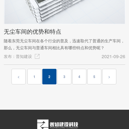
无尘车间的优势和特点
随着东莞无尘车间在各个行业的普及，迅速取代了普通的生产车间，
那么，无尘车间与普通车间相比具有哪些特点和优势呢？
2021-09-26
发布：普知建设
<
1
2
3
4
5
>